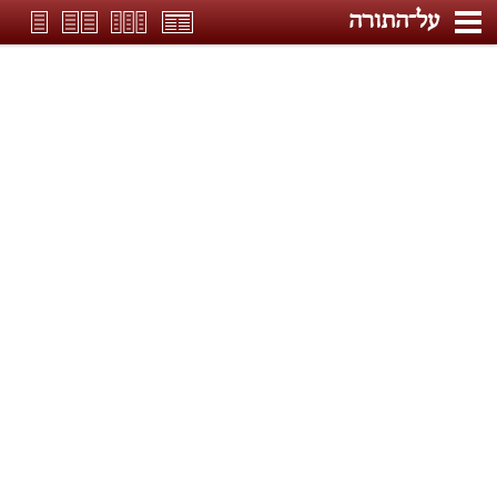
על־התורה