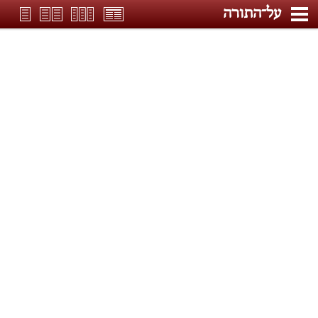
על־התורה