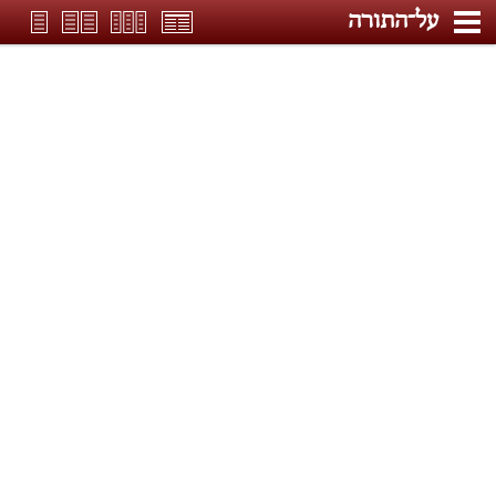
על־התורה